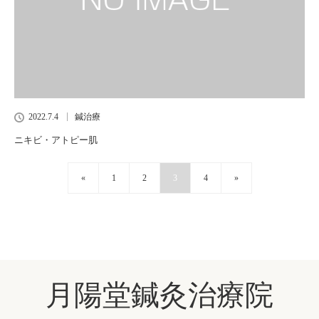
2022.7.4
鍼治療
ニキビ・アトピー肌
«
1
2
3
4
»
月陽堂鍼灸治療院